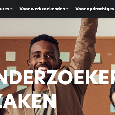
ures
Voor werkzoekenden
Voor opdrachtgev
NDERZOEKE
ZAKEN