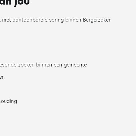
an jou
at met aantoonbare ervaring binnen Burgerzaken
dresonderzoeken binnen een gemeente
gen
houding