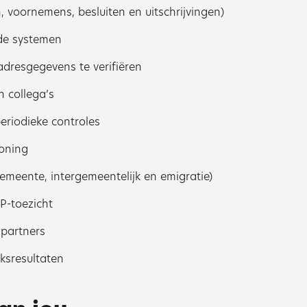
 voornemens, besluiten en uitschrijvingen)
nde systemen
resgegevens te verifiëren
 collega’s
riodieke controles
oning
emeente, intergemeentelijk en emigratie)
-toezicht
npartners
ksresultaten