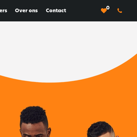
0
ers
Over ons
Contact