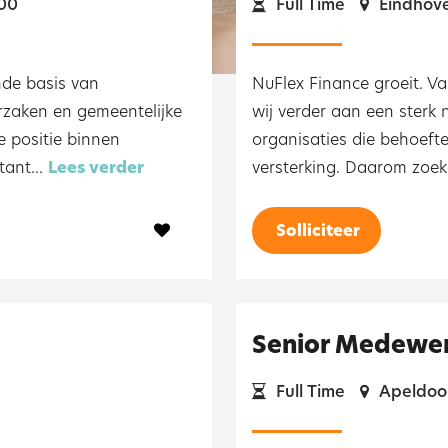
00
Full Time
Eindhov
nde basis van
NuFlex Finance groeit. V
rzaken en gemeentelijke
wij verder aan een sterk 
e positie binnen
organisaties die behoefte
ant...
Lees verder
versterking. Daarom zoeke
Solliciteer
Senior Medewer
Full Time
Apeldoo