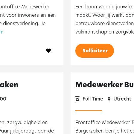
rontoffice Medewerker
Een baan waarin jouw ken
unt voor inwoners en een
maakt. Waar jij werkt aa
 dienstverlening. Je
betrouwbare dienstverlen
er
vakmanschap en zorgvuldi
Solliciteer
zaken
Medewerker Bu
800
Full Time
Utrecht
en, zorgvuldigheid en
Frontoffice Medewerker B
ar jij bijdraagt aan de
Burgerzaken ben je het e