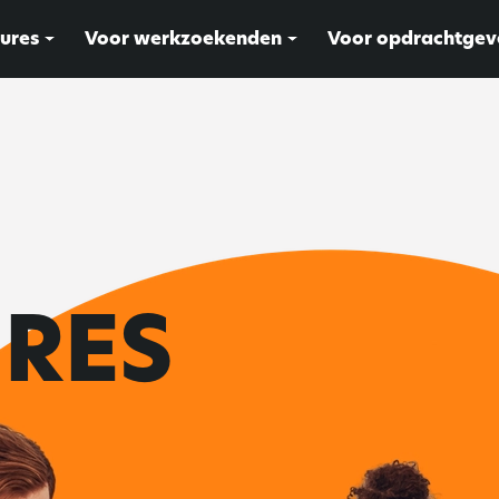
ures
Voor werkzoekenden
Voor opdrachtgev
RES