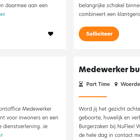
n en daarmee aan een
belangrijke schakel binne
er
combineert een klantgerich
Solliciteer
Medewerker bu
0
Part Time
Woerde
rontoffice Medewerker
Word jij het gezicht ach
unt voor inwoners en een
geboorte, huwelijk en ve
 dienstverlening. Je
Burgerzaken bij NuFlex! W
er
de hele dag in contact met