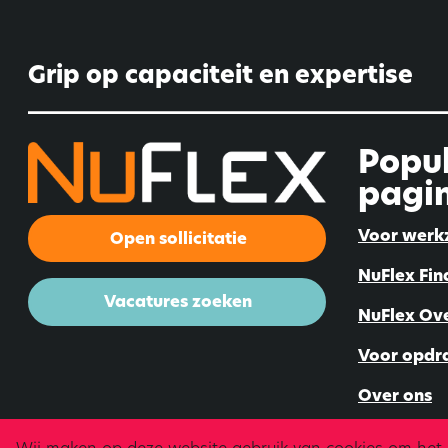
Grip op capaciteit en expertise
Popul
pagin
Voor werk
Open sollicitatie
NuFlex Fin
Vacatures zoeken
NuFlex Ov
Voor opdr
Over ons
Contact