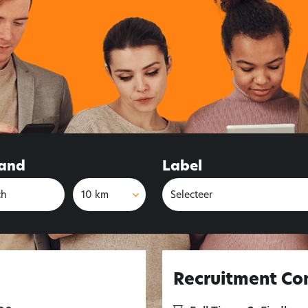
tand
Afstand
Label
10 km
Recruitment Co