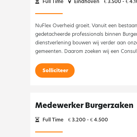
Full Time
Eindhoven
3.500 -
4.1
€
€
NuFlex Overheid groeit. Vanuit een bestaa
gedetacheerde professionals binnen Burge
dienstverlening bouwen wij verder aan onz
gemeenten. Daarom zoeken wij een Consult
Solliciteer
Medewerker Burgerzaken
Full Time
3.200 -
4.500
€
€