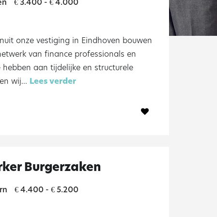
en
3.400 -
4.000
€
€
anuit onze vestiging in Eindhoven bouwen
netwerk van finance professionals en
 hebben aan tijdelijke en structurele
n wij...
Lees verder
ker Burgerzaken
rn
4.400 -
5.200
€
€