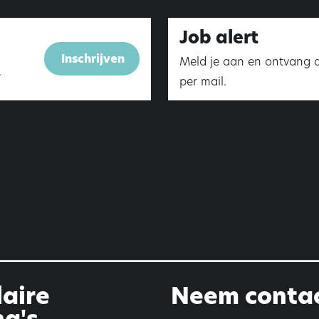
Job alert
Inschrijven
Meld je aan en ontvang 
.
per mail.
aire
Neem contac
a's