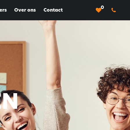
0
ers
Over ons
Contact
EN