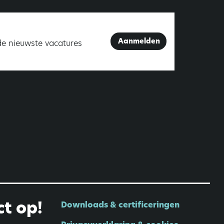
Aanmelden
de nieuwste vacatures
t op!
Downloads & certificeringen