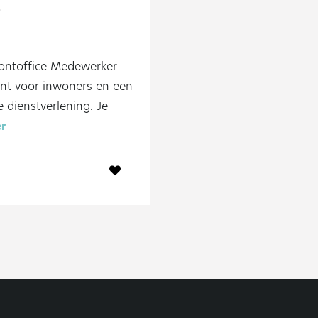
0
rontoffice Medewerker
unt voor inwoners en een
 dienstverlening. Je
er