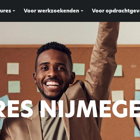
ures
Voor werkzoekenden
Voor opdrachtgev
ES NIJMEG