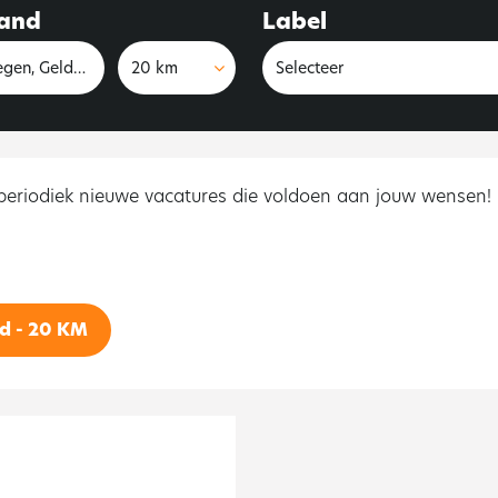
tand
Afstand
Label
20 km
 periodiek nieuwe vacatures die voldoen aan jouw wensen!
d - 20 KM