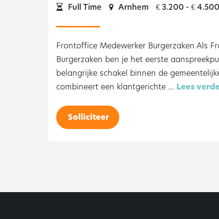
Full Time
Arnhem
3.200 -
4.50
€
€
Frontoffice Medewerker Burgerzaken Als F
Burgerzaken ben je het eerste aanspreekp
belangrijke schakel binnen de gemeentelijke
combineert een klantgerichte ...
Lees verd
Solliciteer