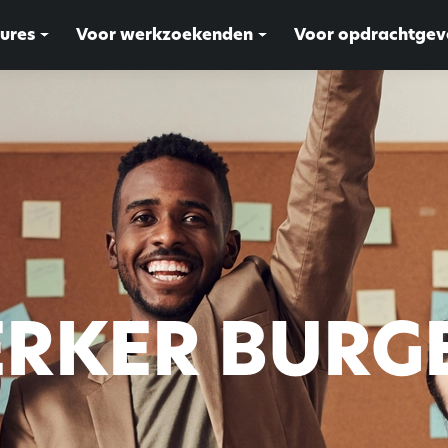
ures
Voor werkzoekenden
Voor opdrachtgev
RKER BURG