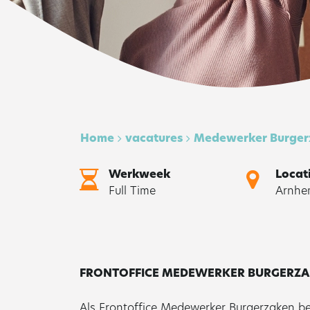
Home
vacatures
Medewerker Burger
Werkweek
Locat
Full Time
Arnhe
FRONTOFFICE MEDEWERKER BURGERZ
Als Frontoffice Medewerker Burgerzaken be