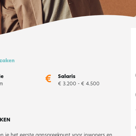
zaken
ie
Salaris
m
€ 3.200 - € 4.500
AKEN
n je het eerste aanspreekpunt voor inwoners en