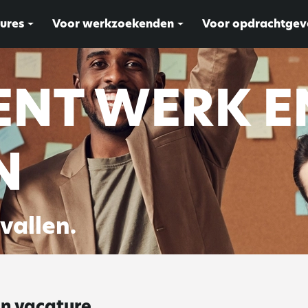
ures
Voor werkzoekenden
Voor opdrachtgev
ENT WERK E
N
rvallen.
en vacature