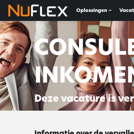
Oplossingen
Vacat
CONSUL
INKOME
Deze vacature is ve
Informatie over de vervall