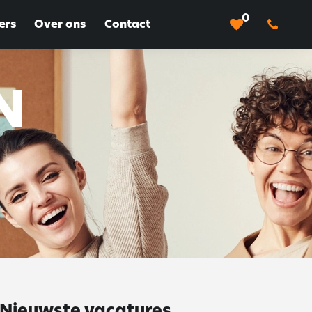
0
ers
Over ons
Contact
N
Nieuwste vacatures