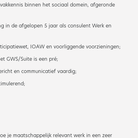
vakkennis binnen het sociaal domein, afgeronde
g in de afgelopen 5 jaar als consulent Werk en
rticipatiewet, IOAW en voorliggende voorzieningen;
met GWS/Suite is een pré;
gericht en communicatief vaardig;
timulerend;
e je maatschappelijk relevant werk in een zeer