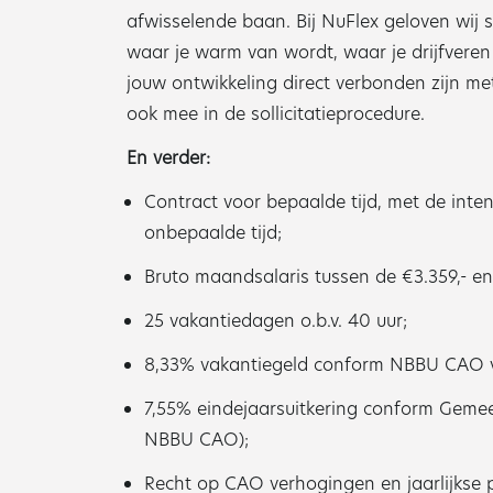
afwisselende baan. Bij NuFlex geloven wij s
waar je warm van wordt, waar je drijfveren 
jouw ontwikkeling direct verbonden zijn m
ook mee in de sollicitatieprocedure.
En verder:
Contract voor bepaalde tijd, met de inten
onbepaalde tijd;
Bruto maandsalaris tussen de €3.359,- en
25 vakantiedagen o.b.v. 40 uur;
8,33% vakantiegeld conform NBBU CAO v
7,55% eindejaarsuitkering conform Gemee
NBBU CAO);
Recht op CAO verhogingen en jaarlijkse