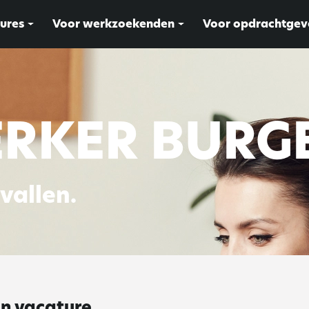
ures
Voor werkzoekenden
Voor opdrachtgev
RKER BURG
rvallen.
en vacature