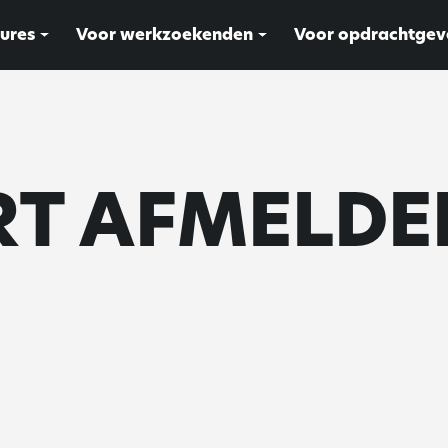
ures
Voor werkzoekenden
Voor opdrachtgev
RT AFMELDE