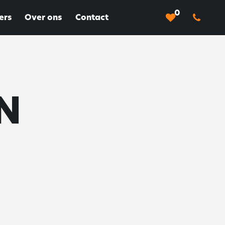
0
ers
Over ons
Contact
N