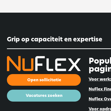
Grip op capaciteit en expertise
Popul
pagin
Voor werk
Open sollicitatie
NuFlex Fin
Vacatures zoeken
NuFlex Ov
Voor opdr